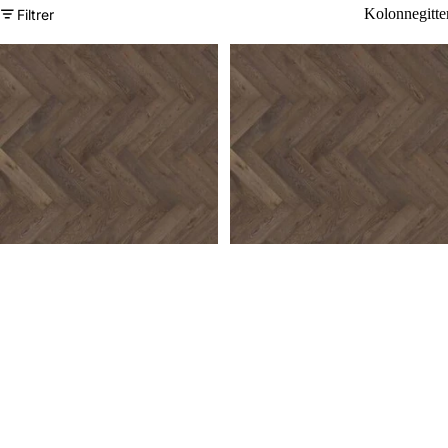
Kolonnegitte
Filtrer
Tarkett Sildebensparket SEGNO
Tarkett Sildebensparket SEGNO
lamelparket eg (højre)
lamelparket eg (venstre)
gammelbrun
gammelbrun
Pris per m²
1.286,11 kr / m²
Pris per m²
1.286,11 kr / m²
Paketpris 2.778,00 kr
Paketpris 2.778,00 kr