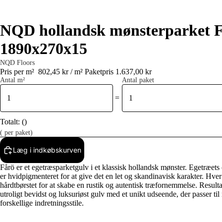
NQD hollandsk mønsterparket 
1890x270x15
NQD Floors
Pris per m²
802,45 kr / m²
Paketpris 1.637,00 kr
Antal m²
Antal paket
=
Totalt:
(
)
(
per paket)
Læg i indkøbskurven
Fårö er et egetræsparketgulv i et klassisk hollandsk mønster. Egetræets
er hvidpigmenteret for at give det en let og skandinavisk karakter. Hver
hårdtbørstet for at skabe en rustik og autentisk træfornemmelse. Resultat
utroligt bevidst og luksuriøst gulv med et unikt udseende, der passer ti
forskellige indretningsstile.