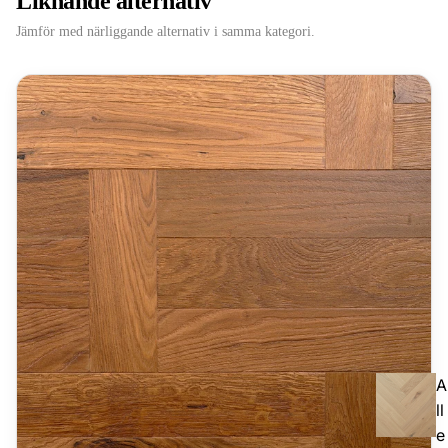
Liknande alternativ
Jämför med närliggande alternativ i samma kategori.
A
ll
e