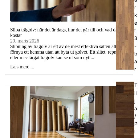
r
k
e
Slipa trägolv: när det är dags, hur det går till och vad det
t
kostar
3
29. marts 2026
-
Slipning av trägolv är ett av de mest effektiva sätten att
förnya ett hemma utan att byta ut golvet. Ett slitet, repmärkt
b
eller missfärgat trägolv kan se ut som nytt...
a
Læs mere ...
r
T
il
j
a
/
P
l