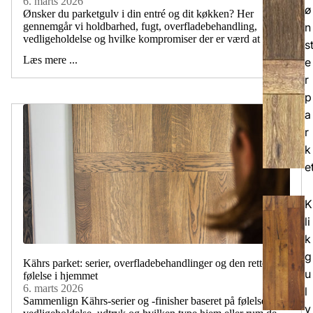
6. marts 2026
ø
Ønsker du parketgulv i din entré og dit køkken? Her
n
gennemgår vi holdbarhed, fugt, overfladebehandling,
vedligeholdelse og hvilke kompromiser der er værd at gå på.
s
Læs mere ...
e
r
p
a
r
k
e
K
li
k
g
Kährs parket: serier, overfladebehandlinger og den rette
u
følelse i hjemmet
6. marts 2026
l
Sammenlign Kährs-serier og -finisher baseret på følelse,
v