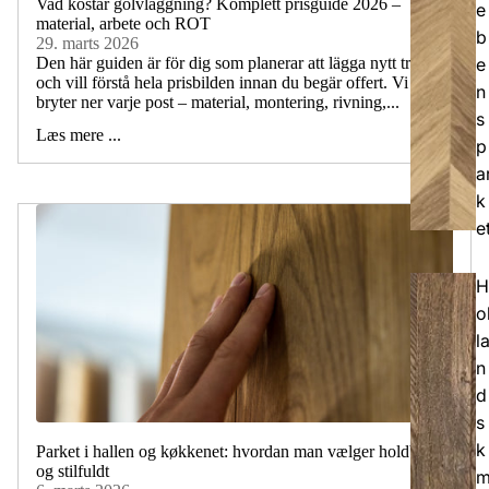
Vad kostar golvläggning? Komplett prisguide 2026 –
e
material, arbete och ROT
b
29. marts 2026
Den här guiden är för dig som planerar att lägga nytt trägolv
e
och vill förstå hela prisbilden innan du begär offert. Vi
n
bryter ner varje post – material, montering, rivning,...
s
Læs mere ...
p
a
k
e
H
o
l
n
d
s
k
Parket i hallen og køkkenet: hvordan man vælger holdbart
og stilfuldt