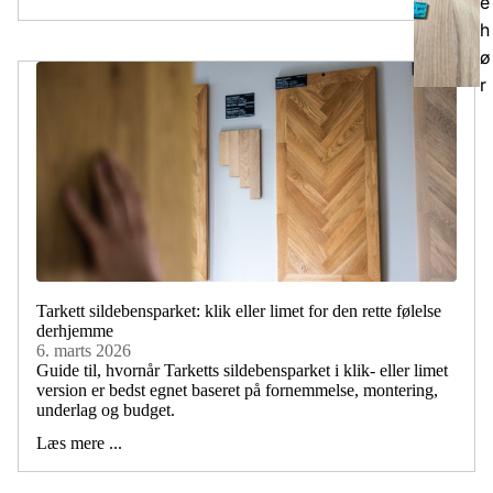
e
h
ø
r
Tarkett sildebensparket: klik eller limet for den rette følelse
derhjemme
6. marts 2026
Guide til, hvornår Tarketts sildebensparket i klik- eller limet
version er bedst egnet baseret på fornemmelse, montering,
underlag og budget.
Læs mere ...