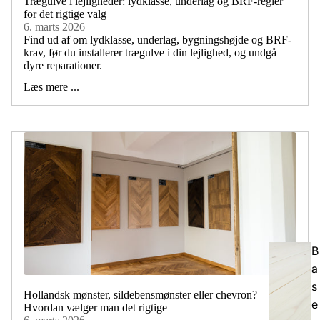
Trægulve i lejligheder: lydklasse, underlag og BRF-regler
for det rigtige valg
6. marts 2026
Find ud af om lydklasse, underlag, bygningshøjde og BRF-
krav, før du installerer trægulve i din lejlighed, og undgå
dyre reparationer.
Læs mere ...
B
a
s
Hollandsk mønster, sildebensmønster eller chevron?
e
Hvordan vælger man det rigtige