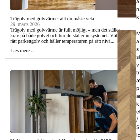
a
n
k
Trägolv med golvvärme: allt du måste veta
29. marts 2026
Trägolv med golvvärme är fullt möjligt – men det ställer
krav på både golvet och hur du ställer in systemet. Väljer du
a
rätt parkettgolv och håller temperaturen på rätt nivå...
s
Læs mere ...
si
v
tr
p
a
k
e
/
S
l