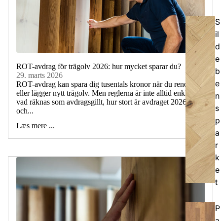
S
il
d
e
ROT-avdrag för trägolv 2026: hur mycket sparar du?
b
29. marts 2026
e
ROT-avdrag kan spara dig tusentals kronor när du renoverar
eller lägger nytt trägolv. Men reglerna är inte alltid enkla –
n
vad räknas som avdragsgillt, hur stort är avdraget 2026
s
och...
p
Læs mere ...
a
r
k
e
t
P
a