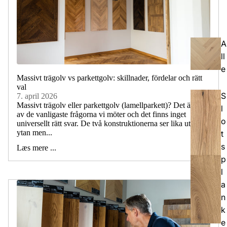
A
ll
e
Massivt trägolv vs parkettgolv: skillnader, fördelar och rätt
val
S
7. april 2026
Massivt trägolv eller parkettgolv (lamellparkett)? Det är en
l
av de vanligaste frågorna vi möter och det finns inget
o
universellt rätt svar. De två konstruktionerna ser lika ut på
ytan men...
t
s
Læs mere ...
p
l
a
n
k
e