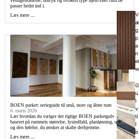
vedligeholdelse, udtryk og hvilken type hjem eller rum de
passer bedst ind i.
V
Læs mere ...
g
p
a
n
e
e
G
u
l
BOEN parket: serieguide til små, store og åbne rum
v
6. marts 2026
ti
Lær hvordan du vælger det rigtige BOEN parketgulv
baseret på rummets størrelse, lysindfald, planløsning, udtryk
l
og den følelse, du ønsker at skabe derhjemme.
b
Læs mere ...