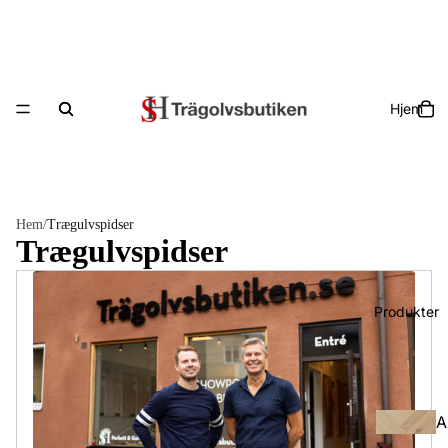
Hjem
Hem
/
Trægulvspidser
Trægulvspidser
Produkter
A
ll