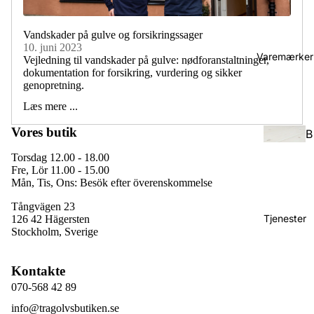
e
Vandskader på gulve og forsikringssager
10. juni 2023
S
Varemærker
Vejledning til vandskader på gulve: nødforanstaltninger,
l
dokumentation for forsikring, vurdering og sikker
genopretning.
o
t
Læs mere ...
s
Vores butik
B
p
a
Torsdag 12.00 - 18.00
l
s
Fre, Lör 11.00 - 15.00
a
Mån, Tis, Ons: Besök efter överenskommelse
e
n
c
Tångvägen 23
k
Tjenester
126 42 Hägersten
o
e
Stockholm, Sverige
B
S
Kontakte
e
il
070-568 42 89
r
d
info@tragolvsbutiken.se
g