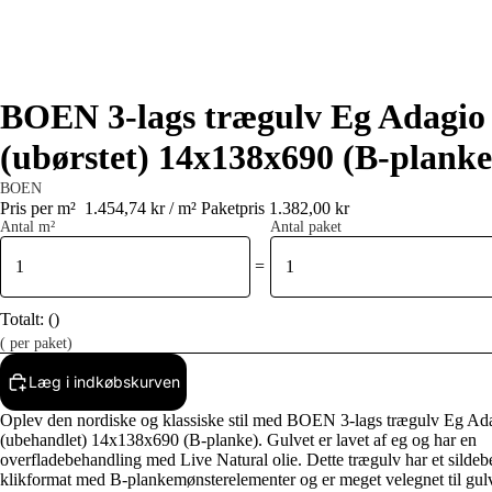
BOEN 3-lags trægulv Eg Adagio
(ubørstet) 14x138x690 (B-planke
BOEN
Pris per m²
1.454,74 kr / m²
Paketpris 1.382,00 kr
Antal m²
Antal paket
=
Totalt:
(
)
(
per paket)
Læg i indkøbskurven
Oplev den nordiske og klassiske stil med BOEN 3-lags trægulv Eg Ad
(ubehandlet) 14x138x690 (B-planke). Gulvet er lavet af eg og har en
overfladebehandling med Live Natural olie. Dette trægulv har et sildeb
klikformat med B-plankemønsterelementer og er meget velegnet til gu