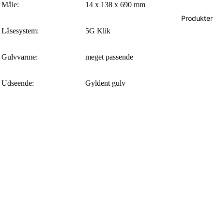
Måle:
14 x 138 x 690 mm
Produkter
Låsesystem:
5G Klik
Gulvvarme:
meget passende
Udseende:
Gyldent gulv
Overflade:
4-sidet fas, Ubørstet, Slidlag ca. 3,5 mm
Stil:
Nordisk, Klassisk
Certifikat
kontrollerede kilder
Vælg BOEN 3-lags trægulv Eg Adagio (ubehandlet) 14x138x690 (B-p
for at skabe en tidløs atmosfære i dit hjem. Dens nordiske og klassiske s
kombineret med dens pålidelige kvalitet og design, gør dette gulv til de
perfekte valg for dem, der søger en elegant og holdbar gulvbelægning.