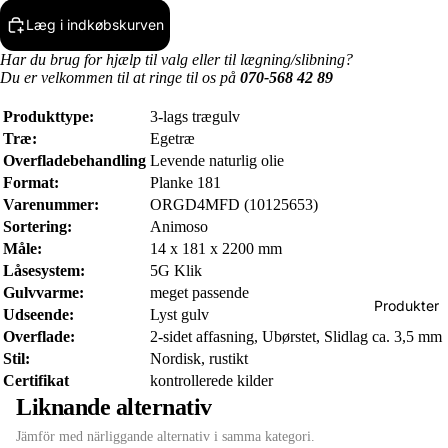
Læg i indkøbskurven
Har du brug for hjælp til valg eller til lægning/slibning?
Du er velkommen til at ringe til os på
070-568 42 89
Produkttype:
3-lags trægulv
Træ:
Egetræ
Overfladebehandling
Levende naturlig olie
Format:
Planke 181
Varenummer:
ORGD4MFD (10125653)
Sortering:
Animoso
Måle:
14 x 181 x 2200 mm
Låsesystem:
5G Klik
Gulvvarme:
meget passende
Produkter
Udseende:
Lyst gulv
Overflade:
2-sidet affasning, Ubørstet, Slidlag ca. 3,5 mm
Stil:
Nordisk, rustikt
Certifikat
kontrollerede kilder
Liknande alternativ
Jämför med närliggande alternativ i samma kategori.