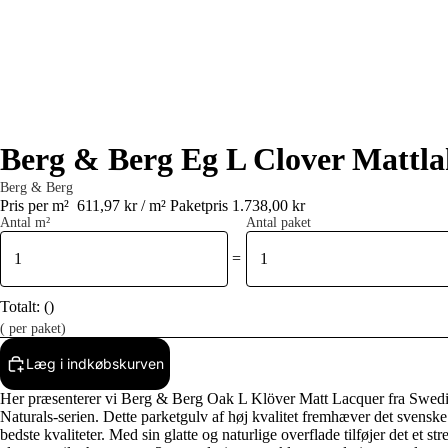
Berg & Berg Eg L Clover Mattl
Berg & Berg
Pris per m²
611,97 kr / m²
Paketpris 1.738,00 kr
Antal m²
Antal paket
=
Totalt:
(
)
(
per paket)
Læg i indkøbskurven
Her præsenterer vi Berg & Berg Oak L Klöver Matt Lacquer fra Swed
Naturals-serien. Dette parketgulv af høj kvalitet fremhæver det svenske
bedste kvaliteter. Med sin glatte og naturlige overflade tilføjer det et stre