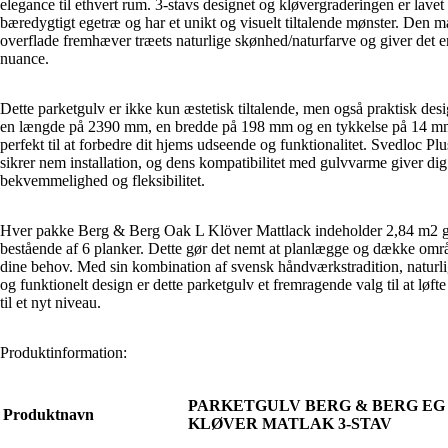
elegance til ethvert rum. 3-stavs designet og kløvergraderingen er lavet 
bæredygtigt egetræ og har et unikt og visuelt tiltalende mønster. Den m
overflade fremhæver træets naturlige skønhed/naturfarve og giver det e
nuance.
Dette parketgulv er ikke kun æstetisk tiltalende, men også praktisk des
en længde på 2390 mm, en bredde på 198 mm og en tykkelse på 14 mm
perfekt til at forbedre dit hjems udseende og funktionalitet. Svedloc Pl
sikrer nem installation, og dens kompatibilitet med gulvvarme giver dig
bekvemmelighed og fleksibilitet.
Hver pakke Berg & Berg Oak L Klöver Mattlack indeholder 2,84 m2 
bestående af 6 planker. Dette gør det nemt at planlægge og dække områ
dine behov. Med sin kombination af svensk håndværkstradition, naturl
og funktionelt design er dette parketgulv et fremragende valg til at løfte 
til et nyt niveau.
Produktinformation:
PARKETGULV BERG & BERG EG
Produktnavn
KLØVER MATLAK 3-STAV