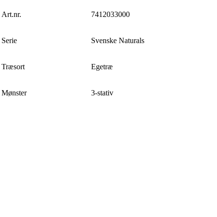
Art.nr.
7412033000
Serie
Svenske Naturals
Træsort
Egetræ
Mønster
3-stativ
Overfladebehandling
Mat lak
Sortering
Kløver
Produkter
Længde
2390 mm
Bredde
198 mm