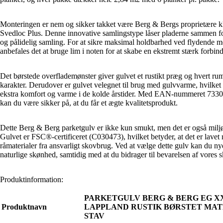
Monteringen er nem og sikker takket være Berg & Bergs proprietære k
Svedloc Plus. Denne innovative samlingstype låser pladerne sammen fo
og pålidelig samling. For at sikre maksimal holdbarhed ved flydende m
anbefales det at bruge lim i noten for at skabe en ekstremt stærk forbind
Det børstede overflademønster giver gulvet et rustikt præg og hvert ru
karakter. Derudover er gulvet velegnet til brug med gulvvarme, hvilket
ekstra komfort og varme i de kolde årstider. Med EAN-nummeret 73
kan du være sikker på, at du får et ægte kvalitetsprodukt.
Dette Berg & Berg parketgulv er ikke kun smukt, men det er også miljø
Gulvet er FSC®-certificeret (C030473), hvilket betyder, at det er lavet
råmaterialer fra ansvarligt skovbrug. Ved at vælge dette gulv kan du ny
naturlige skønhed, samtidig med at du bidrager til bevarelsen af ​​vores 
Produktinformation:
PARKETGULV BERG & BERG EG X
Produktnavn
LAPPLAND RUSTIK BØRSTET MAT
STAV