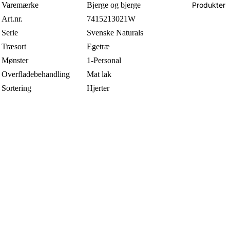
Varemærke
Bjerge og bjerge
Produkter
Art.nr.
7415213021W
Serie
Svenske Naturals
Træsort
Egetræ
Mønster
1-Personal
Overfladebehandling
Mat lak
Sortering
Hjerter
Længde
2390 mm
Bredde
198 mm
Tykkelse
14 mm
Slidlag
3,8 mm
Samling
XXL
Antal
2,84 m2/græsplæne
Antal
6 stk./pakke
Led
Svedloc Plus
Modstandsdygtig over
Ja
for gulvvarme