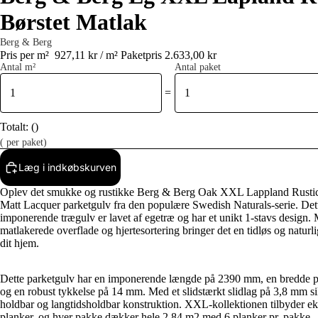
Børstet Matlak
Berg & Berg
Pris per m²
927,11 kr / m²
Paketpris 2.633,00 kr
Antal m²
Antal paket
=
Totalt:
(
)
(
per paket)
Læg i indkøbskurven
Oplev det smukke og rustikke Berg & Berg Oak XXL Lappland Rusti
Matt Lacquer parketgulv fra den populære Swedish Naturals-serie. Det
imponerende trægulv er lavet af egetræ og har et unikt 1-stavs design.
matlakerede overflade og hjertesortering bringer det en tidløs og naturli
dit hjem.
Dette parketgulv har en imponerende længde på 2390 mm, en bredde
og en robust tykkelse på 14 mm. Med et slidstærkt slidlag på 3,8 mm si
holdbar og langtidsholdbar konstruktion. XXL-kollektionen tilbyder eks
planker, og hver pakke dækker hele 2,84 m2 med 6 planker pr. pakke.