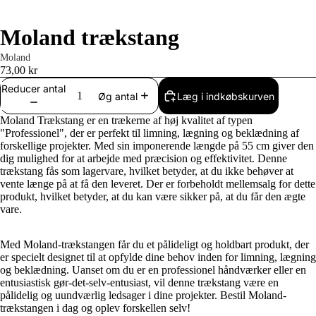
Moland trækstang
Moland
73,00 kr
Reducer antal
Læg i indkøbskurven
Øg antal
Moland Trækstang er en trækerne af høj kvalitet af typen
"Professionel", der er perfekt til limning, lægning og beklædning af
forskellige projekter. Med sin imponerende længde på 55 cm giver den
dig mulighed for at arbejde med præcision og effektivitet. Denne
trækstang fås som lagervare, hvilket betyder, at du ikke behøver at
vente længe på at få den leveret. Der er forbeholdt mellemsalg for dette
produkt, hvilket betyder, at du kan være sikker på, at du får den ægte
vare.
Med Moland-trækstangen får du et pålideligt og holdbart produkt, der
er specielt designet til at opfylde dine behov inden for limning, lægning
og beklædning. Uanset om du er en professionel håndværker eller en
entusiastisk gør-det-selv-entusiast, vil denne trækstang være en
pålidelig og uundværlig ledsager i dine projekter. Bestil Moland-
trækstangen i dag og oplev forskellen selv!