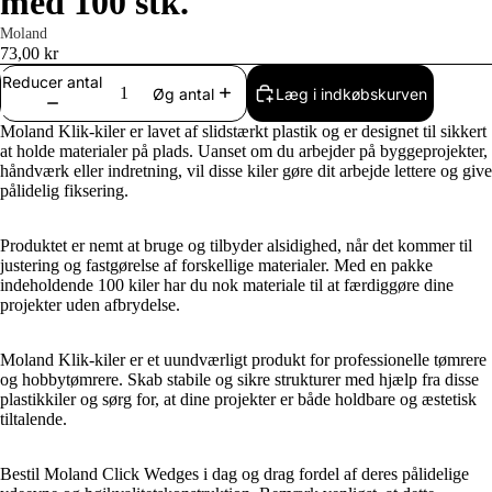
med 100 stk.
Moland
73,00 kr
Reducer antal
Læg i indkøbskurven
Øg antal
Moland Klik-kiler er lavet af slidstærkt plastik og er designet til sikkert
at holde materialer på plads. Uanset om du arbejder på byggeprojekter,
håndværk eller indretning, vil disse kiler gøre dit arbejde lettere og give
pålidelig fiksering.
Produktet er nemt at bruge og tilbyder alsidighed, når det kommer til
justering og fastgørelse af forskellige materialer. Med en pakke
indeholdende 100 kiler har du nok materiale til at færdiggøre dine
projekter uden afbrydelse.
Moland Klik-kiler er et uundværligt produkt for professionelle tømrere
og hobbytømrere. Skab stabile og sikre strukturer med hjælp fra disse
plastikkiler og sørg for, at dine projekter er både holdbare og æstetisk
tiltalende.
Bestil Moland Click Wedges i dag og drag fordel af deres pålidelige