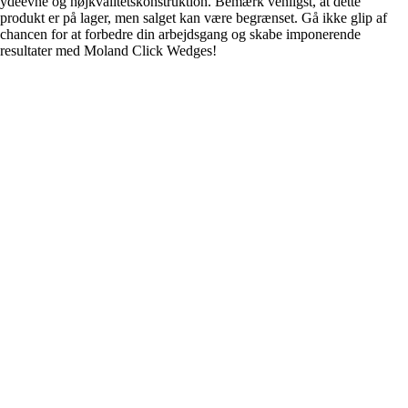
ydeevne og højkvalitetskonstruktion. Bemærk venligst, at dette
produkt er på lager, men salget kan være begrænset. Gå ikke glip af
chancen for at forbedre din arbejdsgang og skabe imponerende
resultater med Moland Click Wedges!
Bestil Moland Klik-Wedges i dag, og tag dine limnings-, lægnings- og
beklædningsprojekter til det næste niveau! Med deres pålidelighed,
holdbarhed og brugervenlighed bliver disse kiler din bedste partner i
forskellige opgaver.
73,00 kr
Liknande alternativ
Jämför med närliggande alternativ i samma kategori.
Produkter