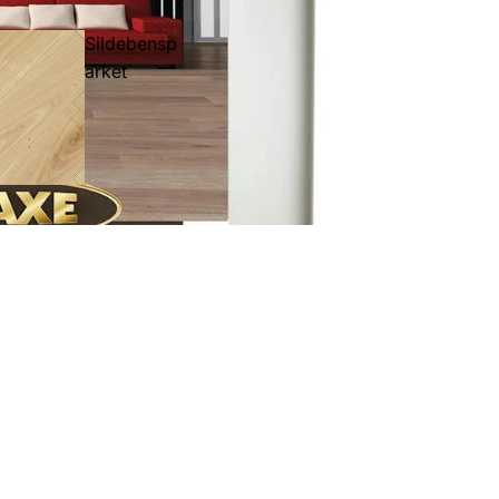
Sildebensp
arket
184,00 kr
Læg i indk
Parket 3-
bar