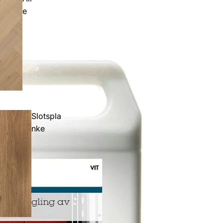
e
Slotspla
nke