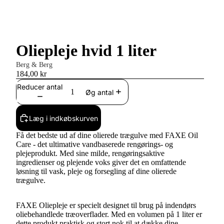
Oliepleje hvid 1 liter
Berg & Berg
184,00 kr
Reducer antal
Øg antal
Læg i indkøbskurven
Få det bedste ud af dine olierede trægulve med FAXE Oil
Care - det ultimative vandbaserede rengørings- og
plejeprodukt. Med sine milde, rengøringsaktive
ingredienser og plejende voks giver det en omfattende
løsning til vask, pleje og forsegling af dine olierede
trægulve.
FAXE Oliepleje er specielt designet til brug på indendørs
oliebehandlede træoverflader. Med en volumen på 1 liter er
dette produkt praktisk og stort nok til at dække dine