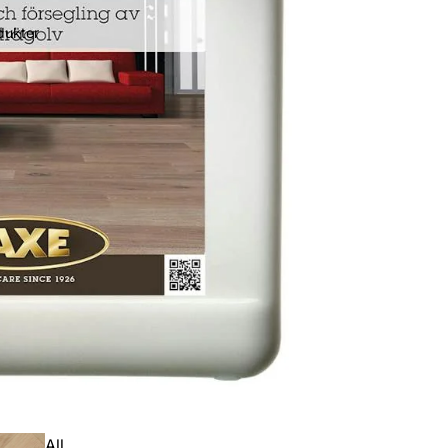
dukter
All