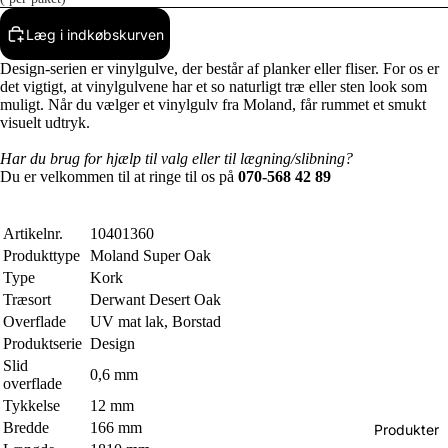
Læg i indkøbskurven
Design-serien er vinylgulve, der består af planker eller fliser. For os er
det vigtigt, at vinylgulvene har et so naturligt træ eller sten look som
muligt. Når du vælger et vinylgulv fra Moland, får rummet et smukt
visuelt udtryk.
Har du brug for hjælp til valg eller til lægning/slibning?
Du er velkommen til at ringe til os på
070-568 42 89
Artikelnr.
10401360
Produkttype
Moland Super Oak
Type
Kork
Træsort
Derwant Desert Oak
Overflade
UV mat lak, Borstad
Produktserie
Design
Slid
0,6 mm
overflade
Tykkelse
12 mm
Bredde
166 mm
Produkter