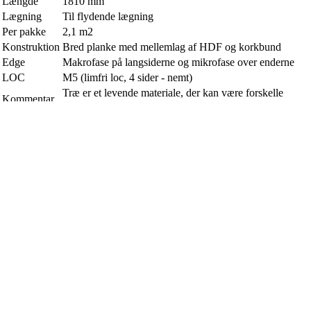
Længde
1810 mm
Lægning
Til flydende lægning
Per pakke
2,1 m2
Konstruktion
Bred planke med mellemlag af HDF og korkbund
Edge
Makrofase på langsiderne og mikrofase over enderne
LOC
M5 (limfri loc, 4 sider - nemt)
Træ er et levende materiale, der kan være forskelle
Kommentar
mellem prøver og det leverede trægulv.
Liknande alternativ
Jämför med närliggande alternativ i samma kategori.